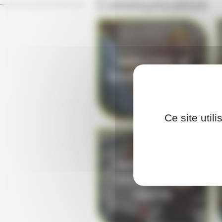
Communication
AMÉLIORER SA
COMMUNICATION
Ce site util
MAÎTRISER LES
TECHNIQUES DE
VENTES