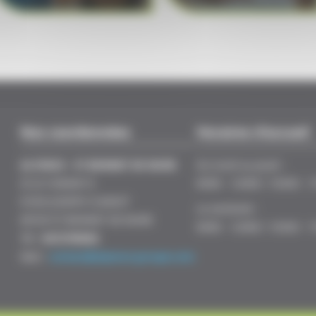
Nos coordonnées
Horaires d'accueil
ALYENCE - ST BONNET DE MURE
Du lundi au jeudi :
ZI LE CHANAY II
8H00 - 12H00 / 13H30 - 
8 RUE JOSEPH CUGNOT
Le vendredi :
69720 ST BONNET DE MURE
8H00 - 12H00 / 13H30 - 
Tél :
0472790582
Mail :
contact@alyence-groupe.com