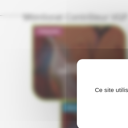
Monitorat Contrôleur VGP
Présentiel
MONITORAT
CONTRÔLEUR VGP
Ce site util
Blended