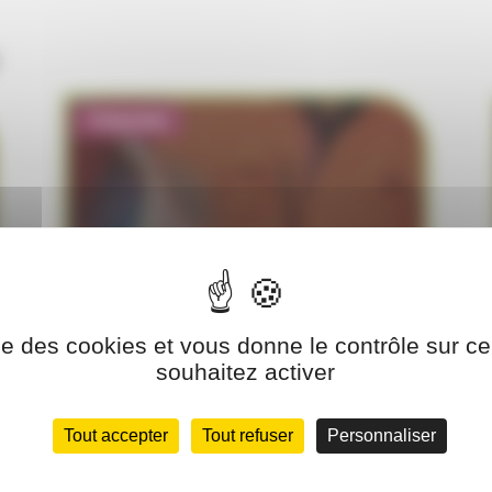
Présentiel
MONITORAT
CONTRÔLEUR VGP 3J
ise des cookies et vous donne le contrôle sur 
souhaitez activer
Présentiel
Tout accepter
Tout refuser
Personnaliser