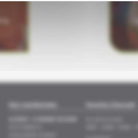
 5J
C
Nos coordonnées
Horaires d'accueil
ALYENCE - ST BONNET DE MURE
Du lundi au jeudi :
ZI LE CHANAY II
8H00 - 12H00 / 13H30 - 
8 RUE JOSEPH CUGNOT